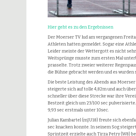
Hier geht es zu den Ergebnissen
Der Moerser TV lud am vergangenen Freitag
Athleten hatten gemeldet. Sogar eine Athl
Leider meinte der Wettergott es nicht sehr
Weitsprünge musste zum ersten Mal unterb
prasselte. Trotz zweier weiterer Regenpau
die Bühne gebracht werden und es wurden so
Die beste Leistung des Abends aus Moerser 
steigerte sich auf tolle 4,82m und auch über
schneller über diese Strecke war ihre Verei
Bestzeit gleich um 23/100 sec pulverisierte
9,93 sec erstmals unter 10sec.
Julian Kambartel (mJU18) freute sich ebenfal
sec knacken konnte. In seinem Sog steigerte 
Sprintzeit erzielte auch Tirza Petry (W8) be