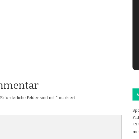
ommentar
M
Erforderliche Felder sind mit
*
markiert
Spo
Fil
47
mel