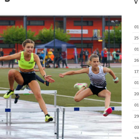
V
01
25
01
26
17
01
20
01
29
03
19