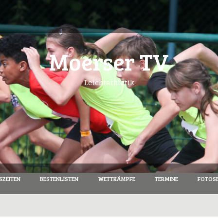
Moerser TV
Leichtathletik
SZEITEN
BESTENLISTEN
WETTKÄMPFE
TERMINE
FOTOSE