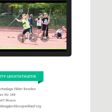
TV LEICHTATHLETIK
rtanlage Filder Benden
der Str. 148
447 Moers
dung@schlossparklauf.org