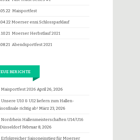
.05.22
Maisportfest
.04.22
Moerser enni.Schlossparklauf
.10.21
Moerser Herbstlauf 2021
.08.21
Abendsportfest 2021
EUE BERICHTE
Maisportfest 2026
April 26, 2026
Unsere U10 & U12 liefern zum Hallen-
isonfinale richtig ab!
März 23, 2026
Nordrhein Hallenmeisterschaften U14/U16
 Düsseldorf
Februar 8, 2026
Erfolgreicher Saisoneinstieg für Moerser