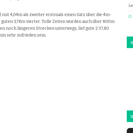
Le
 mit 4,04m als zweiter erstmals einen Satz über die 4m-
 guten 3,78m vierter. Tolle Zeiten wurden auch über 800m
 den noch längeren Strecken unterwegs, lief gute 2:37,80
min sehr zufrieden sein.
Emma 
I