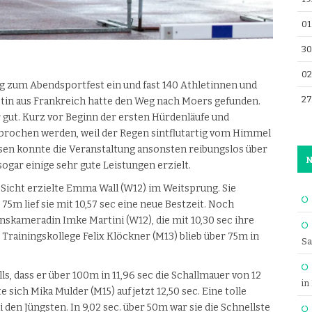
01
30
02
 zum Abendsportfest ein und fast 140 Athletinnen und
27
etin aus Frankreich hatte den Weg nach Moers gefunden.
 gut. Kurz vor Beginn der ersten Hürdenläufe und
rochen werden, weil der Regen sintflutartig vom Himmel
sen konnte die Veranstaltung ansonsten reibungslos über
N
gar einige sehr gute Leistungen erzielt.
Sicht erzielte Emma Wall (W12) im Weitsprung. Sie
 75m lief sie mit 10,57 sec eine neue Bestzeit. Noch
nskameradin Imke Martini (W12), die mit 10,30 sec ihre
. Trainingskollege Felix Klöckner (M13) blieb über 75m in
Sa
ls, dass er über 100m in 11,96 sec die Schallmauer von 12
in
sich Mika Mulder (M15) auf jetzt 12,50 sec. Eine tolle
i den Jüngsten. In 9,02 sec. über 50m war sie die Schnellste