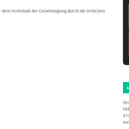
.
er dem Vorbehalt der Genehmigung durch die örtlichen
M
Spo
Fil
47
mel