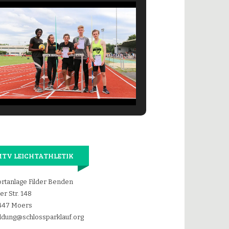
TV LEICHTATHLETIK
rtanlage Filder Benden
der Str. 148
447 Moers
dung@schlossparklauf.org