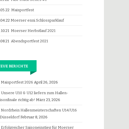
.05.22
Maisportfest
.04.22
Moerser enni.Schlossparklauf
.10.21
Moerser Herbstlauf 2021
.08.21
Abendsportfest 2021
EUE BERICHTE
Maisportfest 2026
April 26, 2026
Unsere U10 & U12 liefern zum Hallen-
isonfinale richtig ab!
März 23, 2026
Nordrhein Hallenmeisterschaften U14/U16
 Düsseldorf
Februar 8, 2026
Erfolgreicher Saisoneinstieg für Moerser