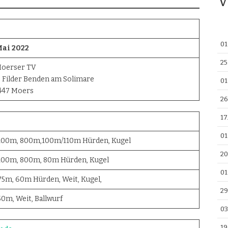
V
01
Mai 2022
25
Moerser TV
 Filder Benden am Solimare
01
47447 Moers
26
17
01
100m, 800m,100m/110m Hürden, Kugel
20
100m, 800m, 80m Hürden, Kugel
01
75m, 60m Hürden, Weit, Kugel,
29
50m, Weit, Ballwurf
03
19