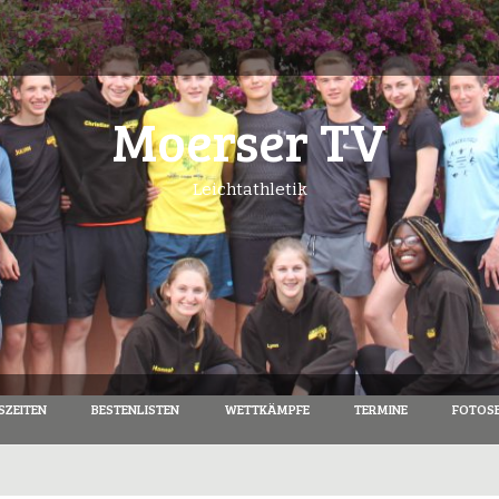
Moerser TV
Leichtathletik
SZEITEN
BESTENLISTEN
WETTKÄMPFE
TERMINE
FOTOSE