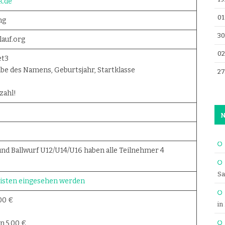
k.de
01
ng
30
auf.org
02
et3
be des Namens, Geburtsjahr, Startklasse
27
zahl!
N
nd Ballwurf U12/U14/U16 haben alle Teilnehmer 4
Sa
listen eingesehen werden
00 €
in
n 5,00 €