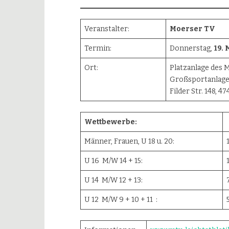
Veranstalter:
Moerser TV
Termin:
Donnerstag,
19. 
Ort:
Platzanlage des 
Großsportanlage
Filder Str. 148, 
Wettbewerbe:
Männer, Frauen, U 18 u. 20:
U 16 M/W 14 + 15:
U 14 M/W 12 + 13:
U 12 M/W 9 + 10 + 11 :