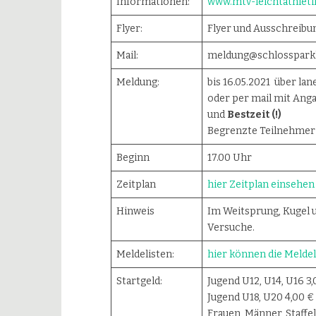
Informationen:
www.mtv-leichtathleti
Flyer:
Flyer und Ausschreibu
Mail:
meldung@schlossparkl
Meldung:
bis 16.05.2021 über lan
oder per mail mit Anga
und
Bestzeit (!)
Begrenzte Teilnehmer
Beginn
17.00 Uhr
Zeitplan
hier Zeitplan einsehen
Hinweis
Im Weitsprung, Kugel u
Versuche.
Meldelisten:
hier können die Melde
Startgeld:
Jugend U12, U14, U16 3,
Jugend U18, U20 4,00 €
Frauen, Männer, Staffel