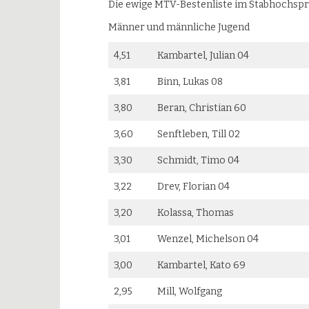
Die ewige MTV-Bestenliste im Stabhochsp
Männer und männliche Jugend
4,51
Kambartel, Julian 04
3,81
Binn, Lukas 08
3,80
Beran, Christian 60
3,60
Senftleben, Till 02
3,30
Schmidt, Timo 04
3,22
Drev, Florian 04
3,20
Kolassa, Thomas
3,01
Wenzel, Michelson 04
3,00
Kambartel, Kato 69
2,95
Mill, Wolfgang