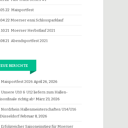
.05.22
Maisportfest
.04.22
Moerser enni.Schlossparklauf
.10.21
Moerser Herbstlauf 2021
.08.21
Abendsportfest 2021
EUE BERICHTE
Maisportfest 2026
April 26, 2026
Unsere U10 & U12 liefern zum Hallen-
isonfinale richtig ab!
März 23, 2026
Nordrhein Hallenmeisterschaften U14/U16
 Düsseldorf
Februar 8, 2026
Erfolgreicher Saisoneinstieg für Moerser