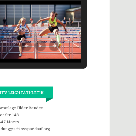
TV LEICHTATHLETIK
rtanlage Filder Benden
der Str. 148
447 Moers
dung@schlossparklauf.org