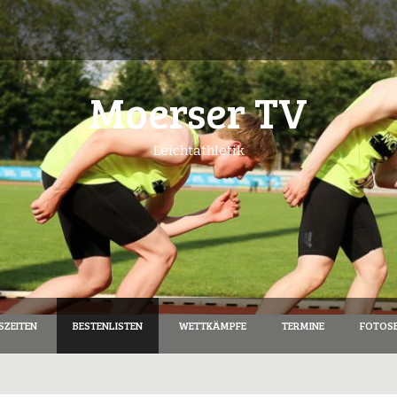
Moerser TV
Leichtathletik
SZEITEN
BESTENLISTEN
WETTKÄMPFE
TERMINE
FOTOSE