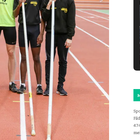
M
Spo
Fil
47
mel