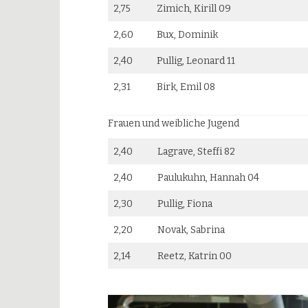
2,75
Zimich, Kirill 09
2,60
Bux, Dominik
2,40
Pullig, Leonard 11
2,31
Birk, Emil 08
Frauen und weibliche Jugend
2,40
Lagrave, Steffi 82
2,40
Paulukuhn, Hannah 04
2,30
Pullig, Fiona
2,20
Novak, Sabrina
2,14
Reetz, Katrin 00