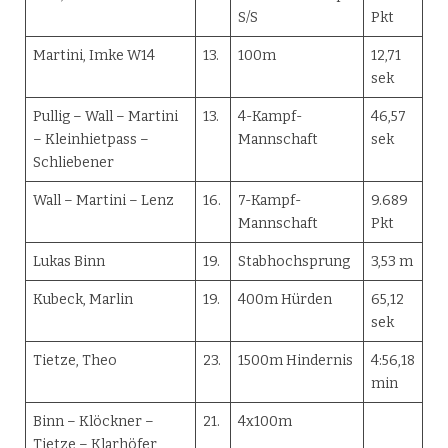
S/S
Pkt
Martini, Imke W14
13.
100m
12,71
sek
Pullig – Wall – Martini
13.
4-Kampf-
46,57
– Kleinhietpass –
Mannschaft
sek
Schliebener
Wall – Martini – Lenz
16.
7-Kampf-
9.689
Mannschaft
Pkt
Lukas Binn
19.
Stabhochsprung
3,53 m
Kubeck, Marlin
19.
400m Hürden
65,12
sek
Tietze, Theo
23.
1500m Hindernis
4:56,18
min
Binn – Klöckner –
21.
4x100m
Tietze – Klarhöfer