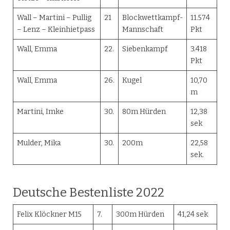
Wall – Martini – Pullig
21
Blockwettkampf-
11.574
– Lenz – Kleinhietpass
Mannschaft
Pkt
Wall, Emma
22.
Siebenkampf
3.418
Pkt
Wall, Emma
26.
Kugel
10,70
m
Martini, Imke
30.
80m Hürden
12,38
sek
Mulder, Mika
30.
200m
22,58
sek.
Deutsche Bestenliste 2022
Felix Klöckner M15
7.
300m Hürden
41,24 sek