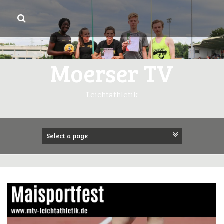
Springe
zum
Inhalt
Moerser TV
Leichtathletik