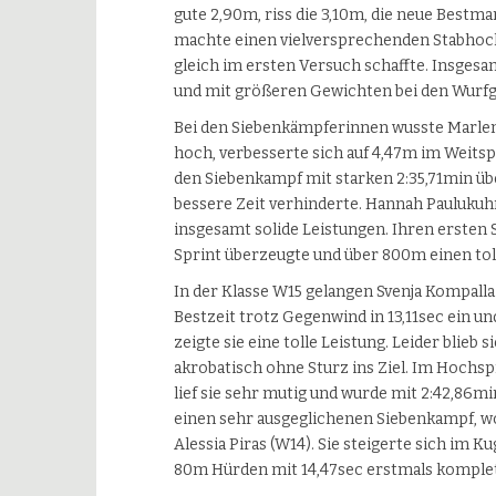
gute 2,90m, riss die 3,10m, die neue Bestm
machte einen vielversprechenden Stabhoch
gleich im ersten Versuch schaffte. Insgesa
und mit größeren Gewichten bei den Wurfge
Bei den Siebenkämpferinnen wusste Marlene
hoch, verbesserte sich auf 4,47m im Weitspr
den Siebenkampf mit starken 2:35,71min üb
bessere Zeit verhinderte. Hannah Paulukuhn
insgesamt solide Leistungen. Ihren ersten S
Sprint überzeugte und über 800m einen toll
In der Klasse W15 gelangen Svenja Kompalla
Bestzeit trotz Gegenwind in 13,11sec ein un
zeigte sie eine tolle Leistung. Leider blieb
akrobatisch ohne Sturz ins Ziel. Im Hochs
lief sie sehr mutig und wurde mit 2:42,86
einen sehr ausgeglichenen Siebenkampf, wobe
Alessia Piras (W14). Sie steigerte sich im 
80m Hürden mit 14,47sec erstmals komple