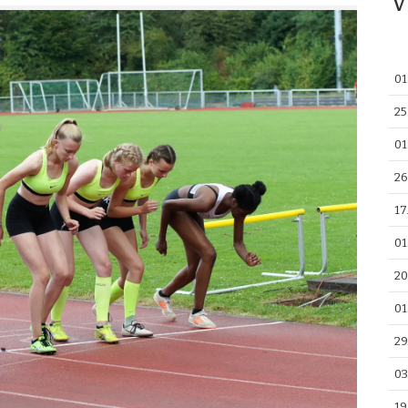
V
01
25
01
26
17
01
20
01
29
03
19