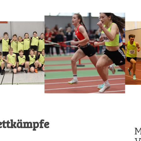
ettkämpfe
M