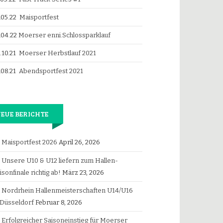
.05.22
Maisportfest
.04.22
Moerser enni.Schlossparklauf
.10.21
Moerser Herbstlauf 2021
.08.21
Abendsportfest 2021
EUE BERICHTE
Maisportfest 2026
April 26, 2026
Unsere U10 & U12 liefern zum Hallen-
isonfinale richtig ab!
März 23, 2026
Nordrhein Hallenmeisterschaften U14/U16
 Düsseldorf
Februar 8, 2026
Erfolgreicher Saisoneinstieg für Moerser