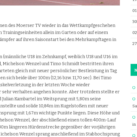
01
30
innen des Moerser TV wieder in das Wettkampfgeschehen
 Trainingseinheiten allein im Garten oder auf einem
02
kämpfer auf ihren Saisonstart bei den Mehrkampftagen in
27
n (männliche U18 im Zehnkampf, weiblich U18 und U16 im
el, Michelson Wenzel und Timo Schmidt bestritten ihren
N
rteten gleich mit neuer persönlicher Bestleistung in Tag
 sich beide über 100m (12,16 bzw. 11,70 sec). Bei Timo
uskelverletzung in der letzten Woche wieder
ur sehr verhalten angehen konnte. Aber trotzdem stellte er
d Julian Kambartel im Weitsprung mit 5,80m seine
instellte und solide 10,84m im Kugelstoßen mit neuer
Sa
hsprung mit 1,67m wichtige Punkte liegen. Diese Höhe und
helson Wenzel, der abschließend einen tollen 400m-Lauf
in
m 30m längeren Hürdenstrecke gegenüber der vorjährigen
. Michelson Wenzel sprang anschließend im Stabhochsprung