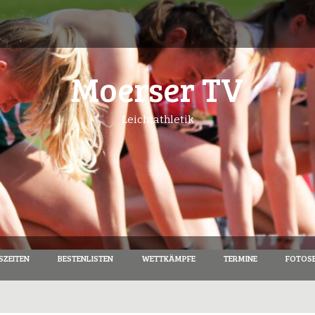
Moerser TV
Leichtathletik
SZEITEN
BESTENLISTEN
WETTKÄMPFE
TERMINE
FOTOSE