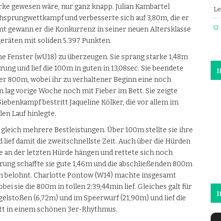
arke gewesen wäre, nur ganz knapp. Julian Kambartel
Le
sprungwettkampf und verbesserte sich auf 3,80m, die er
mt gewann er die Konkurrenz in seiner neuen Altersklasse
räten mit soliden 5.397 Punkten.
 Fenster (wU18) zu überzeugen. Sie sprang starke 1,48m
ung und lief die 100m in guten in 13,08sec. Sie beendete
er 800m, wobei ihr zu verhaltener Beginn eine noch
 lag vorige Woche noch mit Fieber im Bett. Sie zeigte
iebenkampf bestritt Jaqueline Kölker, die vor allem im
en Lauf hinlegte.
 gleich mehrere Bestleistungen. Über 100m stellte sie ihre
d lief damit die zweitschnellste Zeit. Auch über die Hürden
 sie an der letzten Hürde hängen und rettete sich noch
prung schaffte sie gute 1,46m und die abschließenden 800m
min belohnt. Charlotte Pontow (W14) machte insgesamt
i sie die 800m in tollen 2:39,44min lief. Gleiches galt für
I
Kugelstoßen (6,72m) und im Speerwurf (21,90m) und lief die
tt in einem schönen 3er-Rhythmus.
Charlo