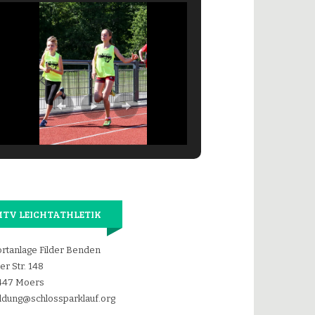
TV LEICHTATHLETIK
rtanlage Filder Benden
der Str. 148
447 Moers
dung@schlossparklauf.org