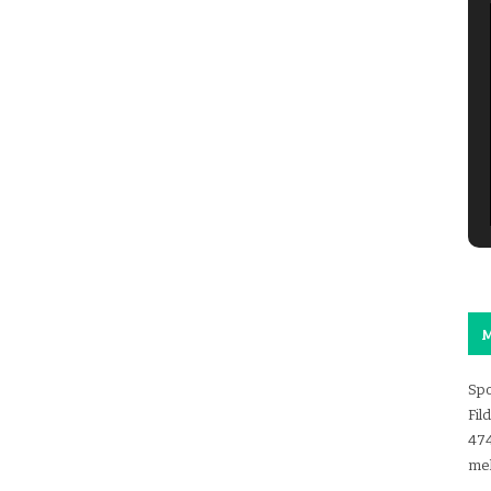
M
Spo
Fil
47
mel