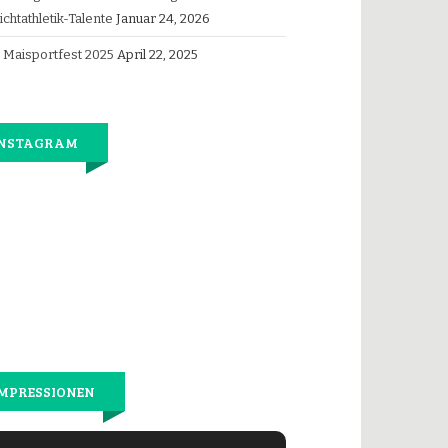
ichtathletik-Talente
Januar 24, 2026
Maisportfest 2025
April 22, 2025
INSTAGRAM
Jetzt
wieder
gemeinsam
laufen.
MPRESSIONEN
tte Pnontow vor Alessia Piras