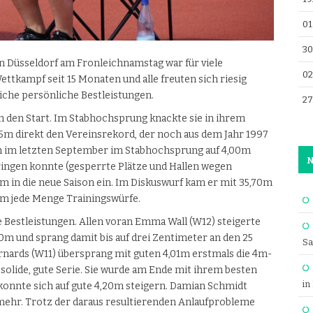
01
30
Düsseldorf am Fronleichnamstag war für viele
02
ttkampf seit 15 Monaten und alle freuten sich riesig
eiche persönliche Bestleistungen.
27
 an den Start. Im Stabhochsprung knackte sie in ihrem
m direkt den Vereinsrekord, der noch aus dem Jahr 1997
ch im letzten September im Stabhochsprung auf 4,00m
N
ringen konnte (gesperrte Plätze und Hallen wegen
5m in die neue Saison ein. Im Diskuswurf kam er mit 35,70m
ihm jede Menge Trainingswürfe.
 Bestleistungen. Allen voran Emma Wall (W12) steigerte
,60m und sprang damit bis auf drei Zentimeter an den 25
Sa
nards (W11) übersprang mit guten 4,01m erstmals die 4m-
solide, gute Serie. Sie wurde am Ende mit ihrem besten
in
) konnte sich auf gute 4,20m steigern. Damian Schmidt
mehr. Trotz der daraus resultierenden Anlaufprobleme