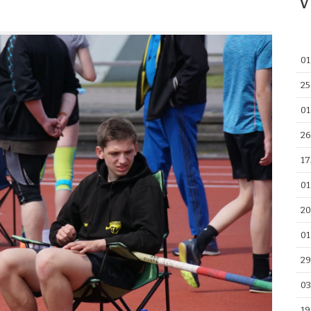
V
01
25
01
26
17
01
20
01
29
03
19