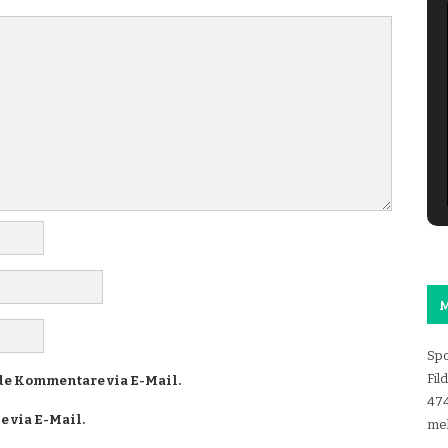
M
Spo
Fil
e Kommentare via E-Mail.
47
 via E-Mail.
mel