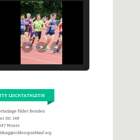
TV LEICHTATHLETIK
rtanlage Filder Benden
der Str. 148
447 Moers
dung@schlossparklauf.org