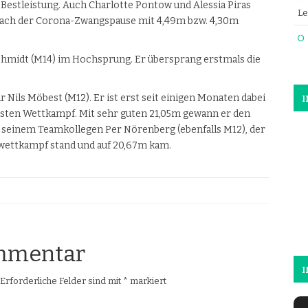
Bestleistung. Auch Charlotte Pontow und Alessia Piras
Le
 nach der Corona-Zwangspause mit 4,49m bzw. 4,30m
chmidt (M14) im Hochsprung. Er übersprang erstmals die
Nils Möbest (M12). Er ist erst seit einigen Monaten dabei
ersten Wettkampf. Mit sehr guten 21,05m gewann er den
r seinem Teamkollegen Per Nörenberg (ebenfalls M12), der
fwettkampf stand und auf 20,67m kam.
ommentar
I
Erforderliche Felder sind mit
*
markiert