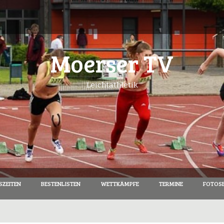
Moerser TV
Leichtathletik
SZEITEN
BESTENLISTEN
WETTKÄMPFE
TERMINE
FOTOSE