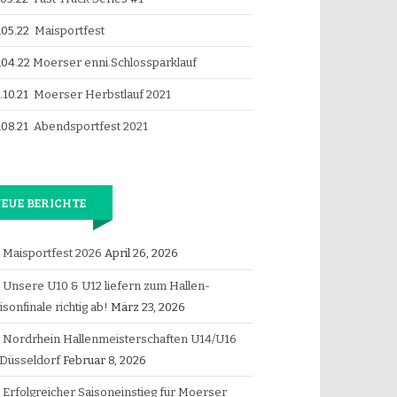
.05.22
Maisportfest
.04.22
Moerser enni.Schlossparklauf
.10.21
Moerser Herbstlauf 2021
.08.21
Abendsportfest 2021
EUE BERICHTE
Maisportfest 2026
April 26, 2026
Unsere U10 & U12 liefern zum Hallen-
isonfinale richtig ab!
März 23, 2026
Nordrhein Hallenmeisterschaften U14/U16
 Düsseldorf
Februar 8, 2026
Erfolgreicher Saisoneinstieg für Moerser