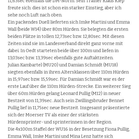
11,63sec ebenfalls die DM-Norm. Sein Trainer Klaus Kiep
freute sich: dies ist schon ein starker Einstieg, aber ich
sehe noch Luft nach oben.
Ein packendes Duell lieferten sich Imke Martini und Emma
Wall (beide W14) über 80m Hürden. Sie belegten die ersten
beiden Plätze in tollen 12,73sec bzw. 12,80sec. Mit diesen
Zeiten sind sie im Landesverband direkt ganz vorne mit
dabei. In Oedt starteten beide über 100m und liefen in
13,03sec bzw. 13,39sec ebenfalls gute Auftaktzeiten.
Julian Kambartel (MU20) und Damian Schmidt (MU18)
siegten ebenfalls in ihren Altersklassen über 110m Hürden
in 15,97sec bzw. 15,59sec. Für Damian Schmidt war es der
erste Lauf über die 110m Hürden-Strecke. Ein weiterer Sieg
über 60m Hürden gelang Leonard Pullig (M12) in neuer
Bestzeit von 11,39sec. Auch sein Zwillingsbruder Bennet
Pullig lief in 11,75sec neue Bestzeit. Insgesamt präsentierte
sich der Moerser TV als einer der stärksten
Hürdensprinter- und sprinterinnen in der Region.
Die 4x100m Staffel der WU16 in der Besetzung Fiona Pullig,
Emma Wall, Imke Martini und Mina Lenz hatte sich