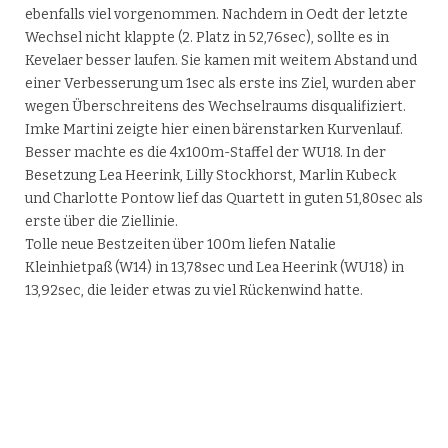
ebenfalls viel vorgenommen. Nachdem in Oedt der letzte
Wechsel nicht klappte (2. Platz in 52,76sec), sollte es in
Kevelaer besser laufen. Sie kamen mit weitem Abstand und
einer Verbesserung um 1sec als erste ins Ziel, wurden aber
wegen Überschreitens des Wechselraums disqualifiziert.
Imke Martini zeigte hier einen bärenstarken Kurvenlauf.
Besser machte es die 4x100m-Staffel der WU18. In der
Besetzung Lea Heerink, Lilly Stockhorst, Marlin Kubeck
und Charlotte Pontow lief das Quartett in guten 51,80sec als
erste über die Ziellinie.
Tolle neue Bestzeiten über 100m liefen Natalie
Kleinhietpaß (W14) in 13,78sec und Lea Heerink (WU18) in
13,92sec, die leider etwas zu viel Rückenwind hatte.
S