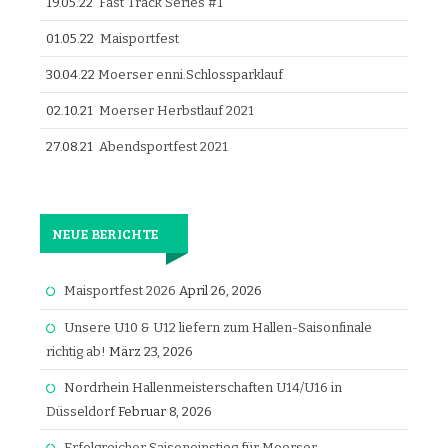
19.05.22
Fast Track Series #1
01.05.22
Maisportfest
30.04.22
Moerser enni.Schlossparklauf
02.10.21
Moerser Herbstlauf 2021
27.08.21
Abendsportfest 2021
NEUE BERICHTE
Maisportfest 2026
April 26, 2026
Unsere U10 & U12 liefern zum Hallen-Saisonfinale
richtig ab!
März 23, 2026
Nordrhein Hallenmeisterschaften U14/U16 in
Düsseldorf
Februar 8, 2026
Erfolgreicher Saisoneinstieg für Moerser