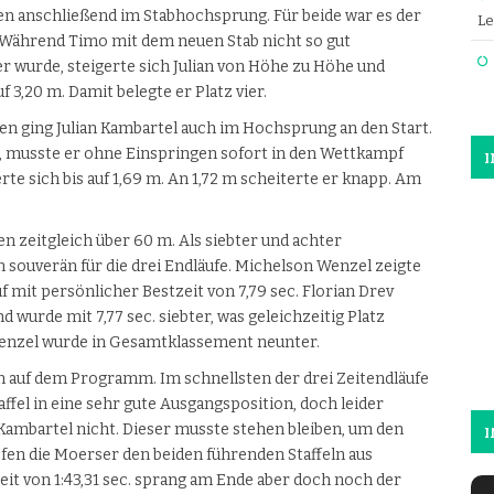
en anschließend im Stabhochsprung. Für beide war es der
Le
 Während Timo mit dem neuen Stab nicht so gut
r wurde, steigerte sich Julian von Höhe zu Höhe und
 3,20 m. Damit belegte er Platz vier.
n ging Julian Kambartel auch im Hochsprung an den Start.
, musste er ohne Einspringen sofort in den Wettkampf
gerte sich bis auf 1,69 m. An 1,72 m scheiterte er knapp. Am
n zeitgleich über 60 m. Als siebter und achter
en souverän für die drei Endläufe. Michelson Wenzel zeigte
 mit persönlicher Bestzeit von 7,79 sec. Florian Drev
d wurde mit 7,77 sec. siebter, was geleichzeitig Platz
enzel wurde in Gesamtklassement neunter.
 auf dem Programm. Im schnellsten der drei Zeitendläufe
affel in eine sehr gute Ausgangsposition, doch leider
 Kambartel nicht. Dieser musste stehen bleiben, um den
I
fen die Moerser den beiden führenden Staffeln aus
eit von 1:43,31 sec. sprang am Ende aber doch noch der