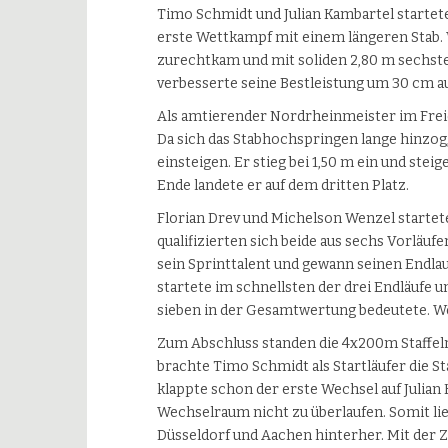
Timo Schmidt und Julian Kambartel startet
erste Wettkampf mit einem längeren Stab.
zurechtkam und mit soliden 2,80 m sechste
verbesserte seine Bestleistung um 30 cm auf
Als amtierender Nordrheinmeister im Freie
Da sich das Stabhochspringen lange hinzog
einsteigen. Er stieg bei 1,50 m ein und stei
Ende landete er auf dem dritten Platz.
Florian Drev und Michelson Wenzel startete
qualifizierten sich beide aus sechs Vorläuf
sein Sprinttalent und gewann seinen Endlauf
startete im schnellsten der drei Endläufe un
sieben in der Gesamtwertung bedeutete. W
Zum Abschluss standen die 4x200m Staffeln
brachte Timo Schmidt als Startläufer die St
klappte schon der erste Wechsel auf Julian
Wechselraum nicht zu überlaufen. Somit lie
Düsseldorf und Aachen hinterher. Mit der Z