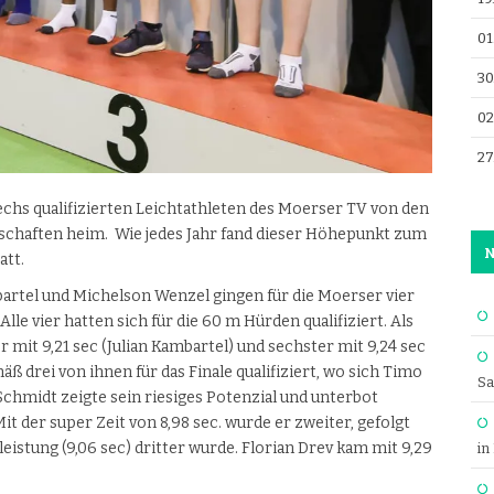
01
30
02
27
echs qualifizierten Leichtathleten des Moerser TV von den
schaften heim. Wie jedes Jahr fand dieser Höhepunkt zum
N
att.
bartel und Michelson Wenzel gingen für die Moerser vier
lle vier hatten sich für die 60 m Hürden qualifiziert. Als
ter mit 9,21 sec (Julian Kambartel) und sechster mit 9,24 sec
 drei von ihnen für das Finale qualifiziert, wo sich Timo
Sa
Schmidt zeigte sein riesiges Potenzial und unterbot
 der super Zeit von 8,98 sec. wurde er zweiter, gefolgt
leistung (9,06 sec) dritter wurde. Florian Drev kam mit 9,29
in