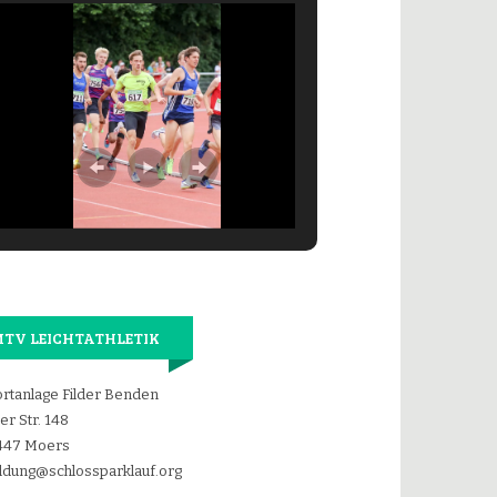
TV LEICHTATHLETIK
rtanlage Filder Benden
der Str. 148
447 Moers
dung@schlossparklauf.org