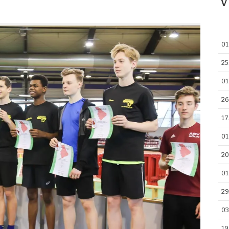
V
01
25
01
26
17
01
20
01
29
03
19