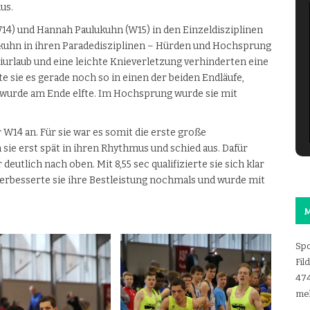
us.
14) und Hannah Paulukuhn (W15) in den Einzeldisziplinen
ukuhn in ihren Paradedisziplinen – Hürden und Hochsprung
urlaub und eine leichte Knieverletzung verhinderten eine
te sie es gerade noch so in einen der beiden Endläufe,
d wurde am Ende elfte. Im Hochsprung wurde sie mit
 W14 an. Für sie war es somit die erste große
ie erst spät in ihren Rhythmus und schied aus. Dafür
eutlich nach oben. Mit 8,55 sec qualifizierte sie sich klar
. verbesserte sie ihre Bestleistung nochmals und wurde mit
M
Spo
Fil
47
mel