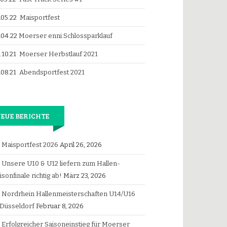
.05.22
Maisportfest
.04.22
Moerser enni.Schlossparklauf
.10.21
Moerser Herbstlauf 2021
.08.21
Abendsportfest 2021
EUE BERICHTE
Maisportfest 2026
April 26, 2026
Unsere U10 & U12 liefern zum Hallen-
isonfinale richtig ab!
März 23, 2026
Nordrhein Hallenmeisterschaften U14/U16
 Düsseldorf
Februar 8, 2026
Erfolgreicher Saisoneinstieg für Moerser