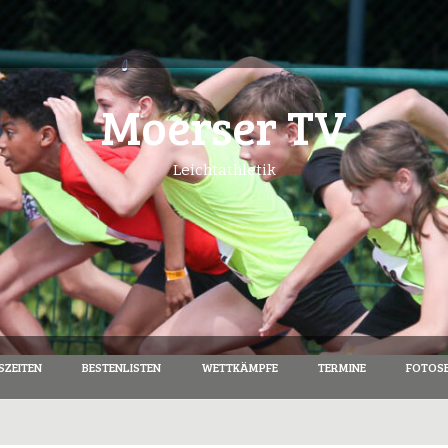
Moerser TV
Leichtathletik
SZEITEN
BESTENLISTEN
WETTKÄMPFE
TERMINE
FOTOSE