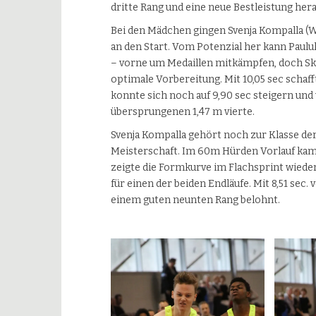
dritte Rang und eine neue Bestleistung hera
Bei den Mädchen gingen Svenja Kompalla (W
an den Start. Vom Potenzial her kann Paul
– vorne um Medaillen mitkämpfen, doch Ski
optimale Vorbereitung. Mit 10,05 sec schaff
konnte sich noch auf 9,90 sec steigern un
übersprungenen 1,47 m vierte.
Svenja Kompalla gehört noch zur Klasse der
Meisterschaft. Im 60m Hürden Vorlauf kam s
zeigte die Formkurve im Flachsprint wieder d
für einen der beiden Endläufe. Mit 8,51 sec
einem guten neunten Rang belohnt.