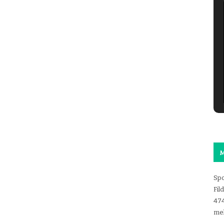
M
Spo
Fil
47
mel