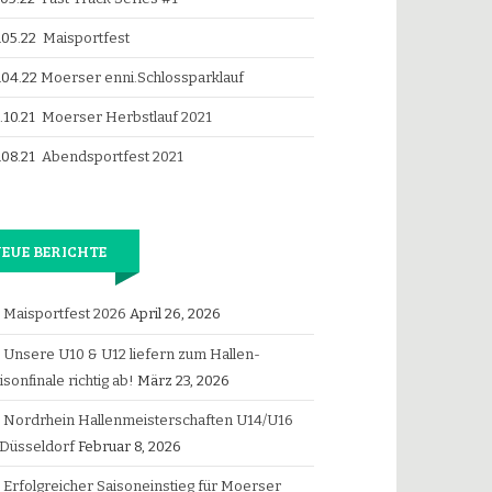
.05.22
Maisportfest
.04.22
Moerser enni.Schlossparklauf
.10.21
Moerser Herbstlauf 2021
.08.21
Abendsportfest 2021
EUE BERICHTE
Maisportfest 2026
April 26, 2026
Unsere U10 & U12 liefern zum Hallen-
isonfinale richtig ab!
März 23, 2026
Nordrhein Hallenmeisterschaften U14/U16
 Düsseldorf
Februar 8, 2026
Erfolgreicher Saisoneinstieg für Moerser