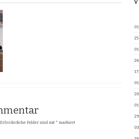
V
01
25
01
26
17
01
20
01
ommentar
29
Erforderliche Felder sind mit
*
markiert
03
19