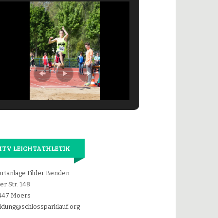
TV LEICHTATHLETIK
rtanlage Filder Benden
der Str. 148
447 Moers
dung@schlossparklauf.org