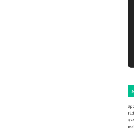
M
Spo
Fil
47
mel