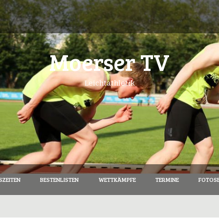
Moerser TV
Leichtathletik
SZEITEN
BESTENLISTEN
WETTKÄMPFE
TERMINE
FOTOSE