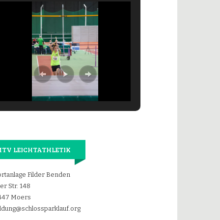
TV LEICHTATHLETIK
rtanlage Filder Benden
der Str. 148
447 Moers
dung@schlossparklauf.org