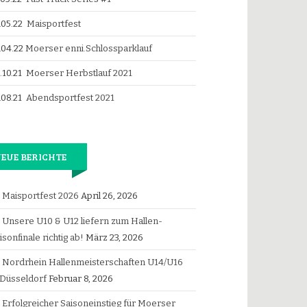
.05.22
Maisportfest
.04.22
Moerser enni.Schlossparklauf
.10.21
Moerser Herbstlauf 2021
.08.21
Abendsportfest 2021
EUE BERICHTE
Maisportfest 2026
April 26, 2026
Unsere U10 & U12 liefern zum Hallen-
isonfinale richtig ab!
März 23, 2026
Nordrhein Hallenmeisterschaften U14/U16
 Düsseldorf
Februar 8, 2026
Erfolgreicher Saisoneinstieg für Moerser