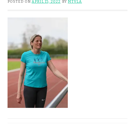
POSTED ON
APRIL 15, 2022
BY
MTVLA