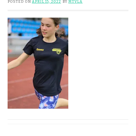
POSTED ON
APRIL 15, 2022
BY
MTVLA