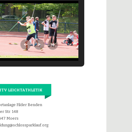
TV LEICHTATHLETIK
rtanlage Filder Benden
der Str. 148
447 Moers
dung@schlossparklauf.org