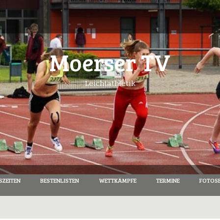
Moerser TV
Leichtathletik
SZEITEN
BESTENLISTEN
WETTKÄMPFE
TERMINE
FOTOSE