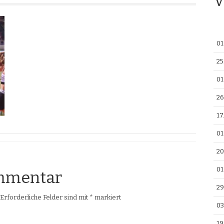
V
01
25
01
26
17
01
20
01
ommentar
29
Erforderliche Felder sind mit
*
markiert
03
19