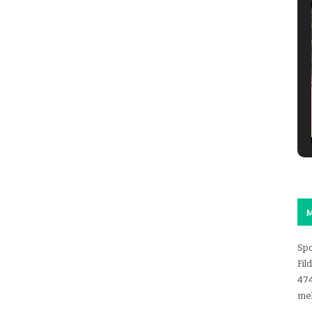
M
Spo
Fil
47
mel