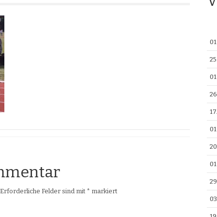
V
01
25
01
26
17
01
20
01
ommentar
29
Erforderliche Felder sind mit
*
markiert
03
19