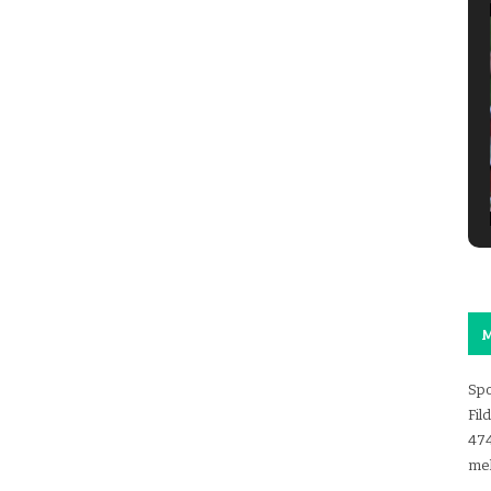
M
Spo
Fil
47
mel