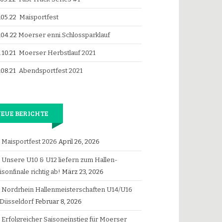
.05.22
Maisportfest
.04.22
Moerser enni.Schlossparklauf
.10.21
Moerser Herbstlauf 2021
.08.21
Abendsportfest 2021
EUE BERICHTE
Maisportfest 2026
April 26, 2026
Unsere U10 & U12 liefern zum Hallen-
isonfinale richtig ab!
März 23, 2026
Nordrhein Hallenmeisterschaften U14/U16
 Düsseldorf
Februar 8, 2026
Erfolgreicher Saisoneinstieg für Moerser