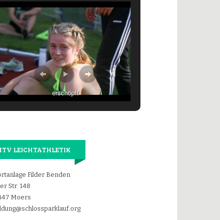
erschöpft
TV LEICHTATHLETIK
rtanlage Filder Benden
der Str. 148
447 Moers
dung@schlossparklauf.org