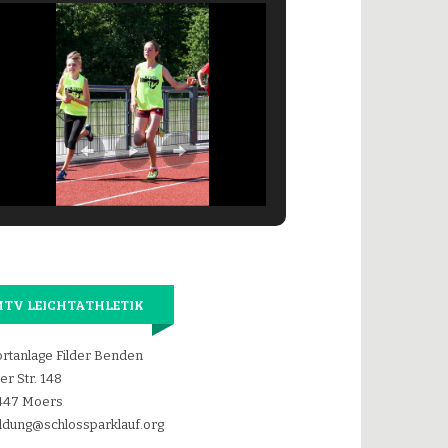
TV LEICHTATHLETIK
rtanlage Filder Benden
der Str. 148
447 Moers
dung@schlossparklauf.org