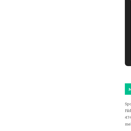
M
Spo
Fil
47
mel