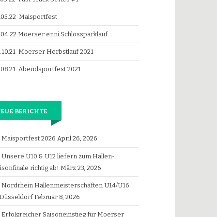
.05.22
Maisportfest
.04.22
Moerser enni.Schlossparklauf
.10.21
Moerser Herbstlauf 2021
.08.21
Abendsportfest 2021
EUE BERICHTE
Maisportfest 2026
April 26, 2026
Unsere U10 & U12 liefern zum Hallen-
isonfinale richtig ab!
März 23, 2026
Nordrhein Hallenmeisterschaften U14/U16
 Düsseldorf
Februar 8, 2026
Erfolgreicher Saisoneinstieg für Moerser