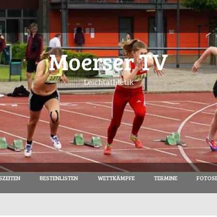
Moerser TV
Leichtathletik
SZEITEN
BESTENLISTEN
WETTKÄMPFE
TERMINE
FOTOSE