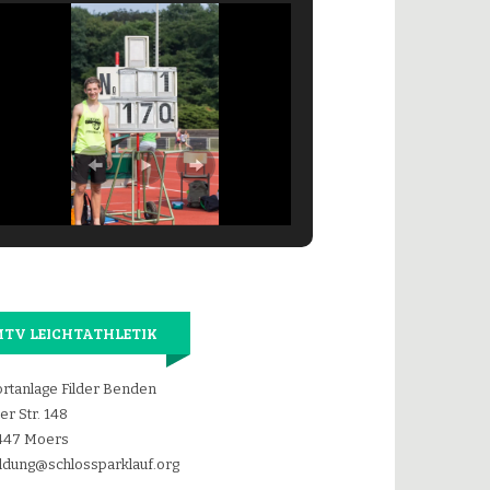
TV LEICHTATHLETIK
rtanlage Filder Benden
der Str. 148
447 Moers
dung@schlossparklauf.org