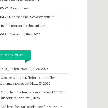
.05.22
Maisportfest
.04.22
Moerser enni.Schlossparklauf
.10.21
Moerser Herbstlauf 2021
.08.21
Abendsportfest 2021
EUE BERICHTE
Maisportfest 2026
April 26, 2026
Unsere U10 & U12 liefern zum Hallen-
isonfinale richtig ab!
März 23, 2026
Nordrhein Hallenmeisterschaften U14/U16
 Düsseldorf
Februar 8, 2026
Erfolgreicher Saisoneinstieg für Moerser