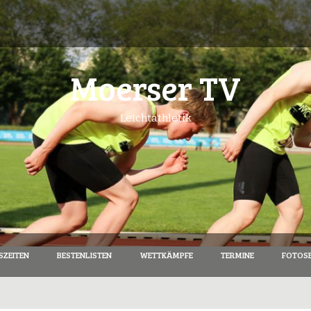
Moerser TV
Leichtathletik
SZEITEN
BESTENLISTEN
WETTKÄMPFE
TERMINE
FOTOSE