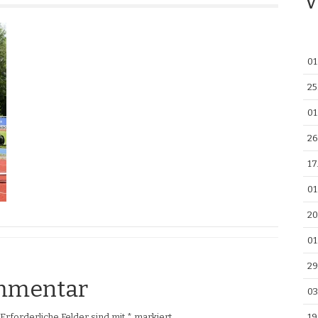
V
01
25
01
26
17
01
20
01
29
ommentar
03
19
Erforderliche Felder sind mit
*
markiert