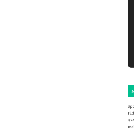
M
Spo
Fil
47
mel