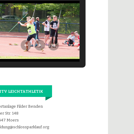
TV LEICHTATHLETIK
rtanlage Filder Benden
der Str. 148
447 Moers
dung@schlossparklauf.org