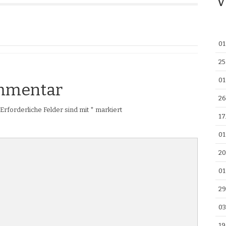
V
01
25
01
ommentar
26
Erforderliche Felder sind mit
*
markiert
17
01
20
01
29
03
19