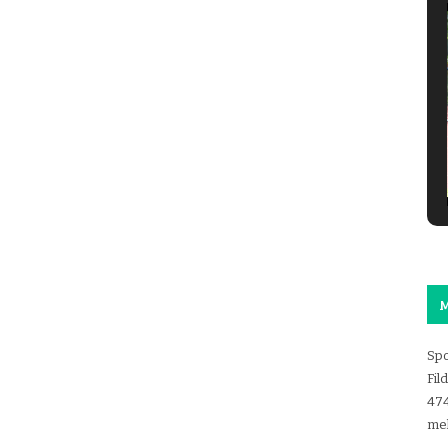
M
Spo
Fil
47
mel