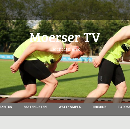
Moerser TV
Leichtathletik
SZEITEN
BESTENLISTEN
WETTKÄMPFE
TERMINE
FOTOSE