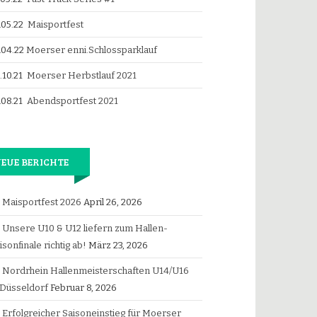
.05.22
Maisportfest
.04.22
Moerser enni.Schlossparklauf
.10.21
Moerser Herbstlauf 2021
.08.21
Abendsportfest 2021
EUE BERICHTE
Maisportfest 2026
April 26, 2026
Unsere U10 & U12 liefern zum Hallen-
isonfinale richtig ab!
März 23, 2026
Nordrhein Hallenmeisterschaften U14/U16
 Düsseldorf
Februar 8, 2026
Erfolgreicher Saisoneinstieg für Moerser