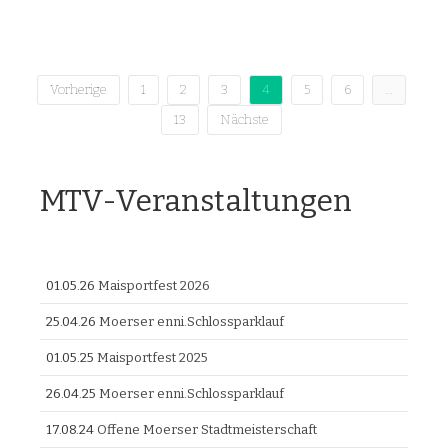
Seitennummerierung
Vorherige
1
2
3
4
5
6
…
der
13
Nächste
Beiträge
MTV-Veranstaltungen
01.05.26
Maisportfest 2026
25.04.26
Moerser enni.Schlossparklauf
01.05.25
Maisportfest 2025
26.04.25
Moerser enni.Schlossparklauf
17.08.24
Offene Moerser Stadtmeisterschaft